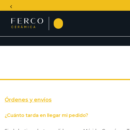
Busca el producto
TÉRMINOS MÁS B
1
.
daltile
2
.
lavamanos
3
.
60x120
4
.
33x33
5
.
klp
6
.
60x60
Órdenes y envíos
7
.
lambrin
¿Cuánto tarda en llegar mi pedido?
8
.
espejo
9
.
madera