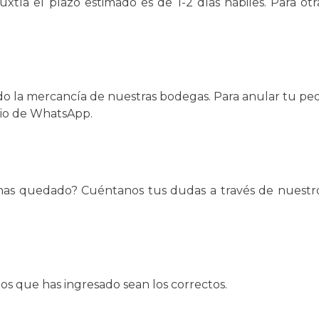
uxtla el plazo estimado es de 1-2 días hábiles. Para o
do la mercancía de nuestras bodegas. Para anular tu ped
io de WhatsApp.
has quedado? Cuéntanos tus dudas a través de nuestro
os que has ingresado sean los correctos.