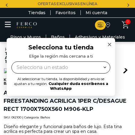
OFERTAS EXCLUSIVAS EN LÍNEA
Tiendas
Favoritos
Mi cuenta
0
Pisos y Muros
Baños
Adhesivos y Materiales
×
Busca el producto para tu proyecto
Selecciona tu tienda
Baños
ANTALYA II BLANCA
TINA SENCILLA FREESTANDING
Elige la región más cercana a ti
ACRILICA 1PER C/DESAGUE RECT
TÉRMINOS MÁS BUSCADOS
1700X750X560 M906-KLP
Selecciona un estado
1
.
daltile
Al seleccionar tu tienda, la disponibilidad y envio se
2
.
lavamanos
KLP
BAÑOS
ajustan a tu región.
Cualquier duda escríbenos a
WhatsApp
3
.
60x120
ANTALYA II BLANCA TINA SENCILLA
FREESTANDING ACRILICA 1PER C/DESAGUE
4
.
33x33
RECT 1700X750X560 M906-KLP
5
.
klp
SKU:
062100
| Categoría:
Baños
6
.
60x60
Diseño elegante y funcional para baños de lujo. Esta tina
acrílica es perfecta para crear un spa en casa.
7
.
lambrin